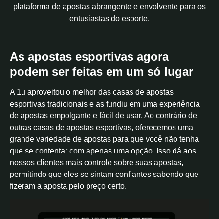
plataforma de apostas abrangente e envolvente para os
entusiastas do esporte.
As apostas esportivas agora
podem ser feitas em um só lugar
A 1u aproveitou o melhor das casas de apostas
esportivas tradicionais e as fundiu em uma experiência
de apostas empolgante e fácil de usar. Ao contrário de
outras casas de apostas esportivas, oferecemos uma
grande variedade de apostas para que você não tenha
que se contentar com apenas uma opção. Isso dá aos
nossos clientes mais controle sobre suas apostas,
permitindo que eles se sintam confiantes sabendo que
fizeram a aposta pelo preço certo.