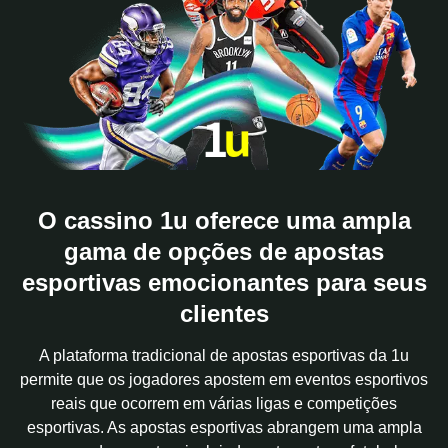
O cassino 1u oferece uma ampla
gama de opções de apostas
esportivas emocionantes para seus
clientes
A plataforma tradicional de apostas esportivas da 1u
permite que os jogadores apostem em eventos esportivos
reais que ocorrem em várias ligas e competições
esportivas. As apostas esportivas abrangem uma ampla