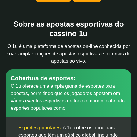
Sobre as apostas esportivas do
cassino 1u
O 1u é uma plataforma de apostas on-line conhecida por
suas amplas opções de apostas esportivas e recursos de
apostas ao vivo.
Cobertura de esportes:
O 1u oferece uma ampla gama de esportes para
apostas, permitindo que os jogadores apostem em
vários eventos esportivos de todo o mundo, cobrindo
esportes populares como:
Esportes populares:
A 1u cobre os principais
esportes que têm um público global, incluindo