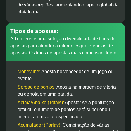
de várias regiões, aumentando o apelo global da
plataforma.
Tipos de apostas:
A 1u oferece uma seleção diversificada de tipos de
apostas para atender a diferentes preferências de
apostas. Os tipos de apostas mais comuns incluem:
Moneyline:
Aposta no vencedor de um jogo ou
evento.
Spread de pontos:
Aposta na margem de vitória
ou derrota em uma partida.
Acima/Abaixo (Totais):
Apostar se a pontuação
total ou o número de pontos será superior ou
inferior a um valor especificado.
Acumulador (Parlay):
Combinação de várias