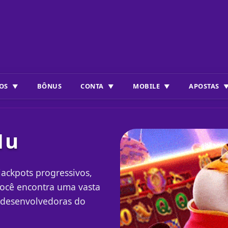
OS
BÔNUS
CONTA
MOBILE
APOSTAS
1u
jackpots progressivos,
 você encontra uma vasta
s desenvolvedoras do