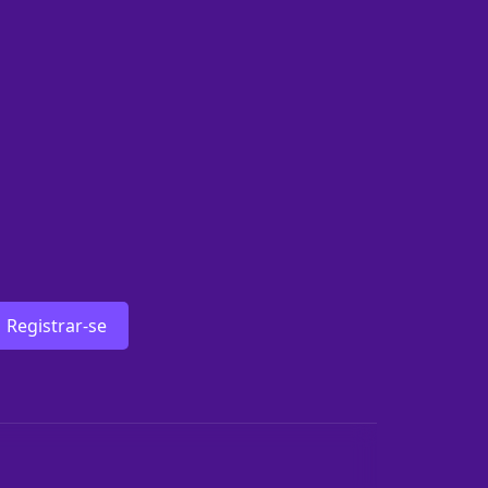
Registrar-se