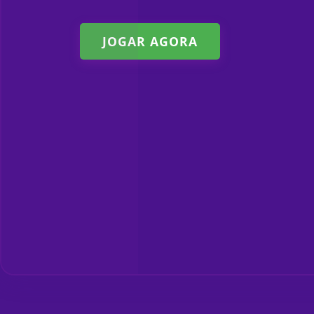
JOGAR AGORA