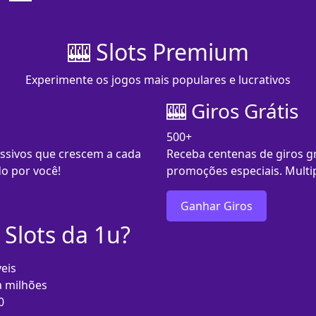
🎰 Slots Premium
Experimente os jogos mais populares e lucrativos
🎰 Giros Grátis
500+
ssivos que crescem a cada
Receba centenas de giros g
o por você!
promoções especiais. Multi
Ganhar Giros
 Slots da 1u?
veis
a milhões
0