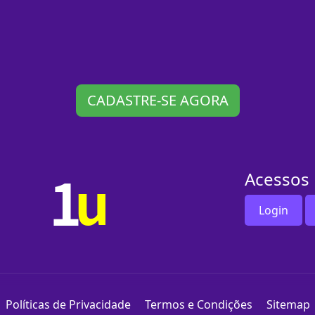
CADASTRE-SE AGORA
Acessos
Login
Políticas de Privacidade
Termos e Condições
Sitemap