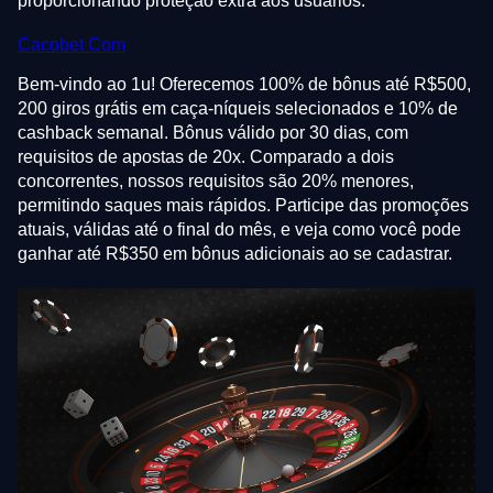
proporcionando proteção extra aos usuários.
Cacobet Com
Bem-vindo ao 1u! Oferecemos 100% de bônus até R$500,
200 giros grátis em caça-níqueis selecionados e 10% de
cashback semanal. Bônus válido por 30 dias, com
requisitos de apostas de 20x. Comparado a dois
concorrentes, nossos requisitos são 20% menores,
permitindo saques mais rápidos. Participe das promoções
atuais, válidas até o final do mês, e veja como você pode
ganhar até R$350 em bônus adicionais ao se cadastrar.