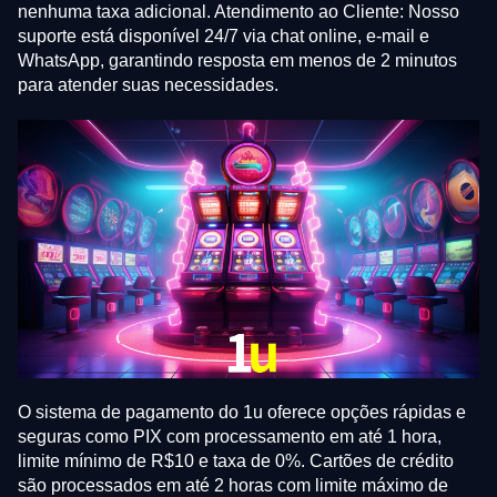
nenhuma taxa adicional. Atendimento ao Cliente: Nosso
suporte está disponível 24/7 via chat online, e-mail e
WhatsApp, garantindo resposta em menos de 2 minutos
para atender suas necessidades.
O sistema de pagamento do 1u oferece opções rápidas e
seguras como PIX com processamento em até 1 hora,
limite mínimo de R$10 e taxa de 0%. Cartões de crédito
são processados em até 2 horas com limite máximo de