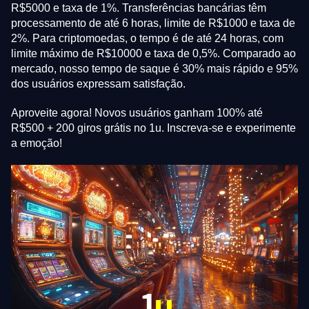
R$5000 e taxa de 1%. Transferências bancárias têm
processamento de até 6 horas, limite de R$1000 e taxa de
2%. Para criptomoedas, o tempo é de até 24 horas, com
limite máximo de R$10000 e taxa de 0,5%. Comparado ao
mercado, nosso tempo de saque é 30% mais rápido e 95%
dos usuários expressam satisfação.
Aproveite agora! Novos usuários ganham 100% até
R$500 + 200 giros grátis no 1u. Inscreva-se e experimente
a emoção!