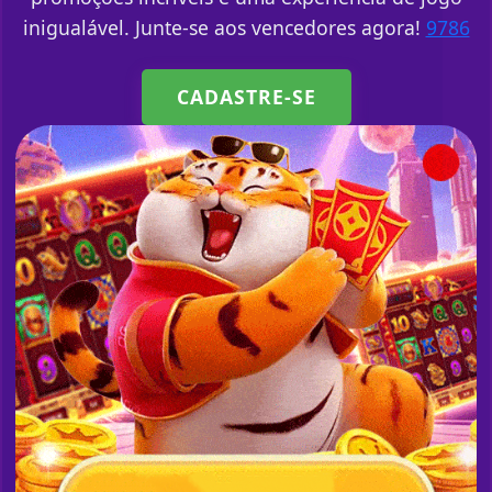
inigualável. Junte-se aos vencedores agora!
9786
CADASTRE-SE